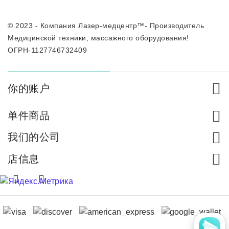
© 2023 - Компания Лазер-медцентр™- Производитель
Медицинской техники, массажного оборудования!
ОГРН-1127746732409
你的账户
单件商品
我们的公司
店信息