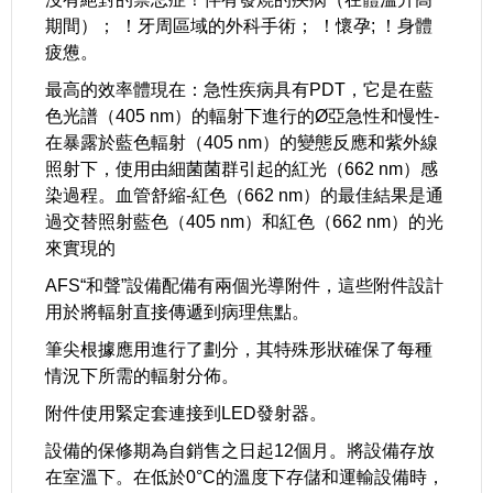
期間）； ！牙周區域的外科手術； ！懷孕; ！身體
疲憊。
最高的效率體現在：急性疾病具有PDT，它是在藍
色光譜（405 nm）的輻射下進行的Ø亞急性和慢性-
在暴露於藍色輻射（405 nm）的變態反應和紫外線
照射下，使用由細菌菌群引起的紅光（662 nm）感
染過程。血管舒縮-紅色（662 nm）的最佳結果是通
過交替照射藍色（405 nm）和紅色（662 nm）的光
來實現的
AFS“和聲”設備配備有兩個光導附件，這些附件設計
用於將輻射直接傳遞到病理焦點。
筆尖根據應用進行了劃分，其特殊形狀確保了每種
情況下所需的輻射分佈。
附件使用緊定套連接到LED發射器。
設備的保修期為自銷售之日起12個月。將設備存放
在室溫下。在低於0°C的溫度下存儲和運輸設備時，