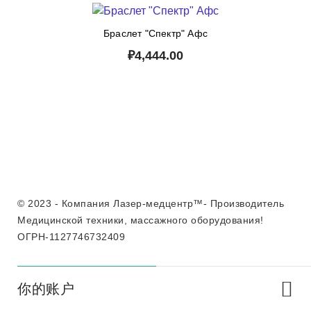
Браслет "Спектр" Афс
₽4,444.00
© 2023 - Компания Лазер-медцентр™- Производитель
Медицинской техники, массажного оборудования!
ОГРН-1127746732409
你的账户