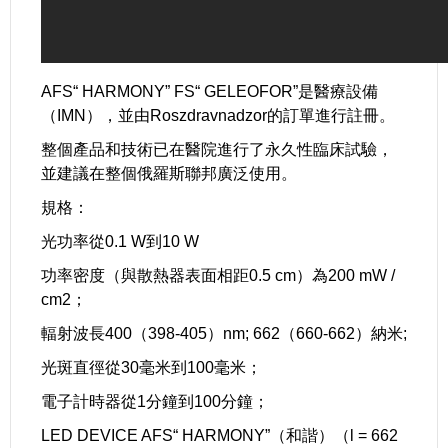
AFS“ HARMONY” FS“ GELEOFOR”是醫療設備
（IMN），並由Roszdravnadzor的訂單進行註冊。
整個產品和技術已在醫院進行了永久性臨床試驗，
並建議在整個俄羅斯聯邦廣泛使用。
規格：
光功率從0.1 W到10 W
功率密度（與散熱器表面相距0.5 cm）為200 mW /
cm2；
輻射波長400（398-405）nm; 662（660-662）納米;
光斑直徑從30毫米到100毫米；
電子計時器從1分鐘到100分鐘；
LED DEVICE AFS“ HARMONY”（和諧）（l = 662