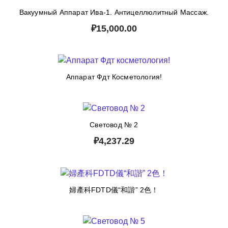
Вакуумный Аппарат Ива-1. Антицеллюлитный Массаж.
₽15,000.00
Аппарат Фдт Косметология!
Световод № 2
₽4,237.29
婦產科FDTD儀“和諧” 2色！