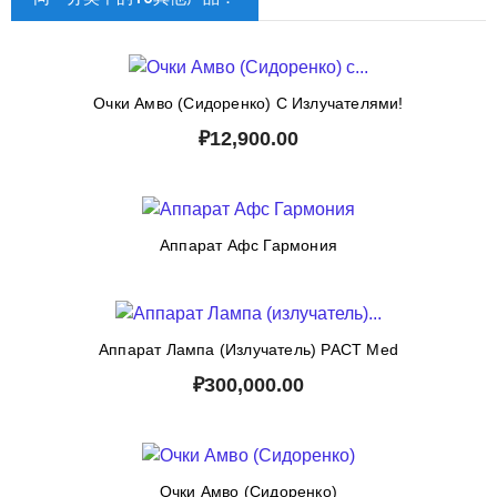
Очки Амво (Сидоренко) С Излучателями!
₽12,900.00
Аппарат Афс Гармония
Аппарат Лампа (излучатель) PACT Med
₽300,000.00
Очки Амво (Сидоренко)