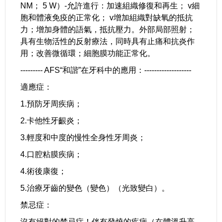
NM； 5 W）-允許進行：加速組織修復和再生； v細
胞和體液免疫的正常化； v增加組織對缺氧的抵抗
力；增加身體的語氣，抵抗壓力。外部局部照射；
具有生物活性的反射療法，同時具有止痛和抗炎作
用；改善微循環；細胞膜功能正常化。
--------- AFS“和諧”在牙科中的應用：-------------------
適應症：
1.預防牙周疾病；
2.卡他性牙齦炎；
3.輕度和中度的慢性全身性牙周炎；
4.口腔粘膜疾病；
4.術後康復；
5.治療牙齒的變色（變色）（光致變白）。
禁忌症：
沒有絕對的禁忌症！伴有發燒的疾病（在體溫升高