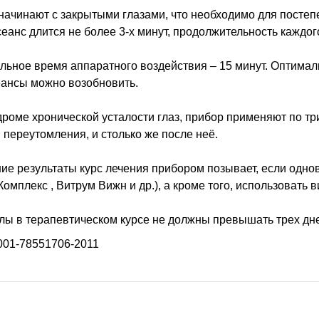
ачинают с закрытыми глазами, что необходимо для постеп
еанс длится не более 3-х минут, продолжительность каждо
ьное время аппаратного воздействия – 15 минут. Оптималь
еансы можно возобновить.
роме хронической усталости глаз, прибор применяют по т
 переутомления, и столько же после неё.
е результаты курс лечения прибором позывает, если одно
Комплекс , Витрум Вижн и др.), а кроме того, использовать 
ы в терапевтическом курсе не должны превышать трех дн
001-78551706-2011