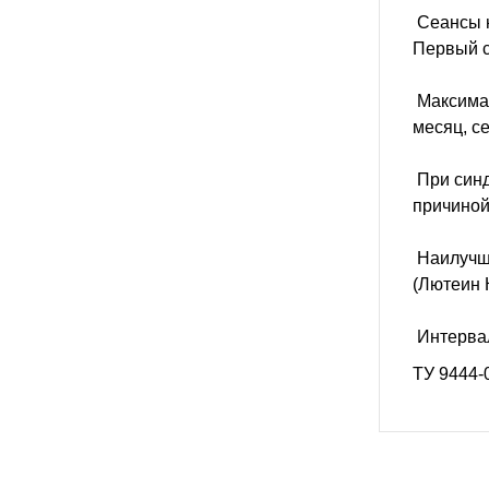
Сеансы н
Первый с
Максимал
месяц, с
При синд
причиной
Наилучши
(Лютеин 
Интервал
ТУ 9444-