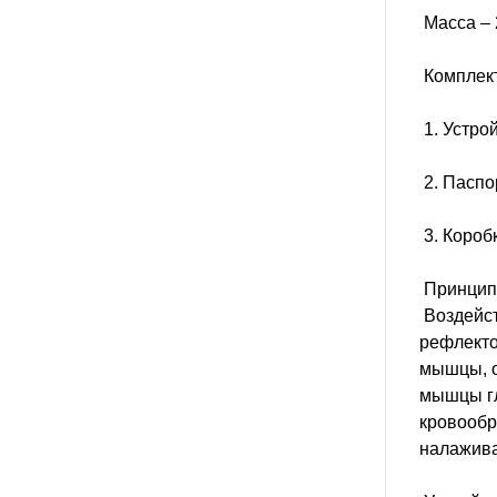
Масса – 
Комплект
1. Устро
2. Паспор
3. Коробк
Принцип
Воздейст
рефлекто
мышцы, о
мышцы гл
кровообр
налажива