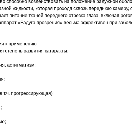
во способно воздействовать на положение радужной оболочк
азной жидкости, которая проходя сквозь переднюю камеру
шает питание тканей переднего отрезка глаза, включая рого
аппарат «Радуга прозрения» весьма эффективен при забол
ия к применению
я степень развития катаракты;
я, астигматизм;
я;
в т.ч. прогрессирующая);
;
ие;