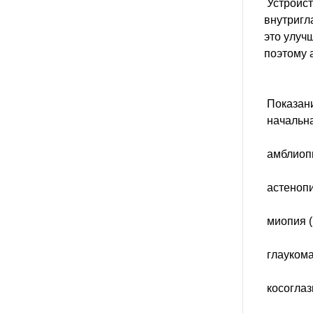
Устройст
внутригл
это улуч
поэтому 
Показан
начальна
амблиопи
астенопи
миопия (
глаукома
косоглаз