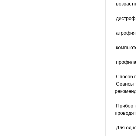
возрастн
дистрофи
атрофия 
компьют
профилак
Способ 
Сеансы т
рекоменд
Прибор н
проводят
Для одно