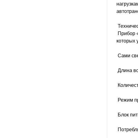
нагрузка
автотран
Техничес
Прибор «
которых 
Сами све
Длина во
Количест
Режим пр
Блок пит
Потребля