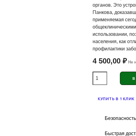
органов. Это устр
Панкова, доказавш
применяемая сего
общеклиническими
использовании, по
населения, как от
профилактики заб
4 500,00 ₽
Не 
В
КУПИТЬ В 1 КЛИК
Безопасность
Быстрая дост